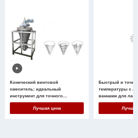
Конический винтовой
Быстрый и точны
смеситель: идеальный
температуры с л
инструмент для точного
ваннами для лаб
смешивания и смешивания
промышленности
Лучшая цена
Лучшая