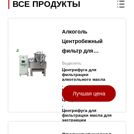
ВСЕ ПРОДУКТЫ
Алкоголь
Центробежный
фильтр для
фильтрации масла
Выделить:
Центробежный
Центрифуга для
фильтрации
фильтр для
алкогольного масла
,
экстракции
Центробежная
Лучшая цена
сепарация фильтр масла
растворителей
Центробежная
,
Центрифуга для
фильтрации масла для
экстракции
растворителей
Фирменное наименование