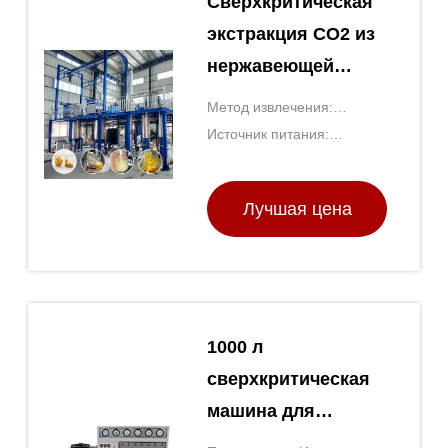
Сверхкритическая
TOPTION
экстракция СО2 из
нержавеющей
стали с помощью
Метод извлечения:
источника
Растворяющее извлечение
Источник питания:
электроэнергии
Электрические
Лучшая цена
1000 л
сверхкритическая
машина для
экстракции