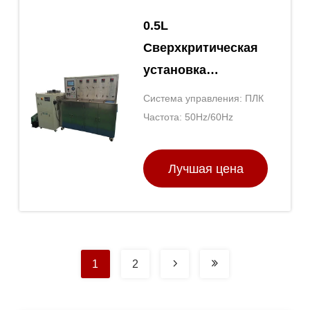
0.5L
Сверхкритическая
установка
экстракции СО2
Система управления: ПЛК
110V/220V СО2
Частота: 50Hz/60Hz
экстракционная
машина
Лучшая цена
1
2