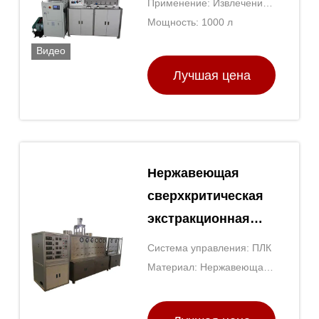
Применение: Извлечение
жидкости
масла
Мощность: 1000 л
лаборатория
Видео
сверхкритическая
Лучшая цена
машина для
выделения CO2
Нержавеющая
сверхкритическая
экстракционная
машина для
Система управления: ПЛК
углекислого газа
Материал: Нержавеющая
220 В
сталь