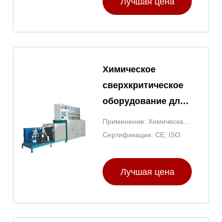
Лучшая цена
Химическое
сверхкритическое
оборудование для
экстракции CO2
Применение: Химическая
Давление 0-10 МПа
экстракция
Сертификации: CE, ISO
Лучшая цена