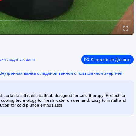
рия ледяных ванн
Контактные Данные
Внутренняя ванна с ледяной ванной с повышенной энергией
portable inflatable bathtub designed for cold therapy. Perfect for
cooling technology for fresh water on demand. Easy to install and
lution for cold plunge enthusiasts.