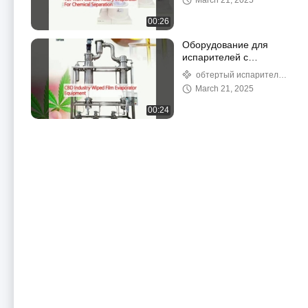
March 21, 2025
00:26
Оборудование для
испарителей с
фильтрами для
обтертый испаритель
стертыми пленками в
фильма
March 21, 2025
промышленности CBD
00:24