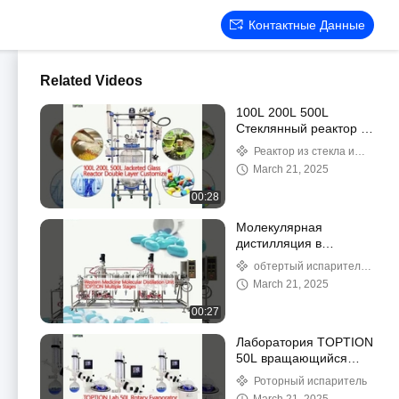
Контактные Данные
Related Videos
100L 200L 500L
Стеклянный реактор с
двойным слоем
Реактор из стекла и
нержавеющей стали
March 21, 2025
00:28
Молекулярная
дистилляция в
западной медицине
обтертый испаритель
фильма
March 21, 2025
00:27
Лаборатория TOPTION
50L вращающийся
испаритель для
Роторный испаритель
химической сепарации