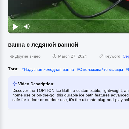
ванна с ледяной ванной
Другие видео
March 27, 2024
Keyword:
Се
Тэги:
#
Надувная холодная ванна
#
Омолаживайте мышцы
#
Video Description:
Discover the TOPTION Ice Bath, a customizable, lightweight, and 
home use or on-the-go, this durable ice bath features advanced 
safe for indoor or outdoor use, it's the ultimate plug-and-play so