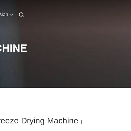
sian
CHINE
eeze Drying Machine」