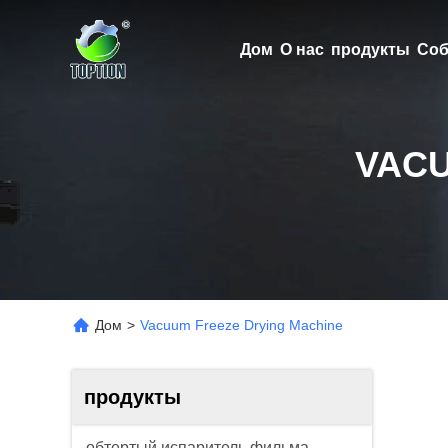
Дом
О нас
продукты
Соб
VACU
Дом
>
Vacuum Freeze Drying Machine
продукты
обтертый испаритель фильма