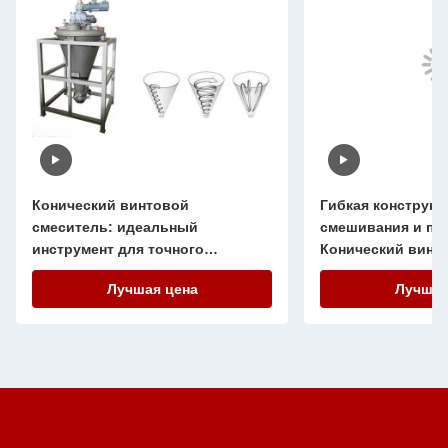
Конический винтовой
Гибкая конструкц
смеситель: идеальный
смешивания и пе
инструмент для точного
Конический винт
смешивания и смешивания
смешиватель для
Лучшая цена
Лучшая
лабораторного о