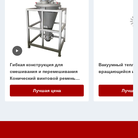
Гибкая конструкция для
Вакуумный тепло
смешивания и перемешивания
вращающийся исп
Конический винтовой ремень
смешиватель для общего
Лучшая цена
Лучшая
лабораторного оборудования