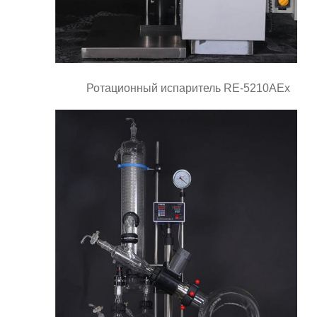
Ротационный испаритель RE-5210AEx