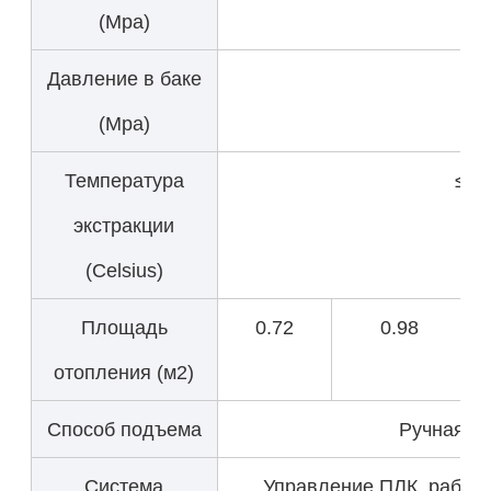
(Mpa)
Давление в баке
0.0
(Mpa)
Температура
≤ 1
экстракции
(Celsius)
Площадь
0.72
0.98
отопления (м2)
Способ подъема
Ручная п
Система
Управление ПЛК, работа