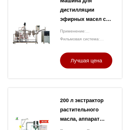
Машина для
дистилляции
эфирных масел с
тонкой пленкой
Применение:
Концентрация/
Фильмовая система:
дистилляция
Стертая система съемки
Лучшая цена
200 л экстрактор
растительного
масла, аппарат
паровой