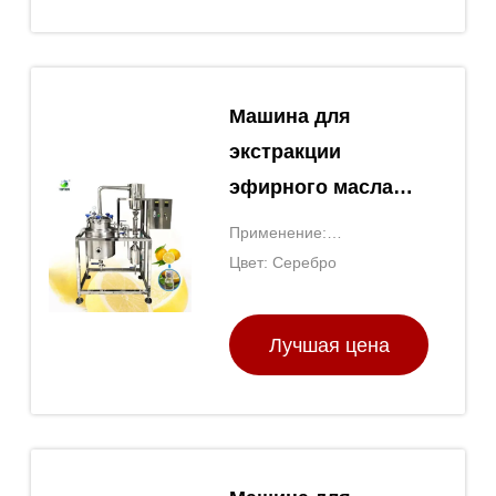
Машина для
экстракции
эфирного масла
цитрусовых
Применение:
растений
Ароматерапия, экстракция
Цвет: Серебро
эфирных масел
Лучшая цена