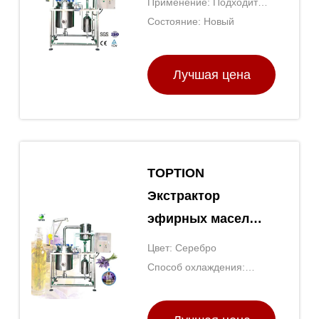
Применение: Подходит
дистилляции для
для добычи эфирных
Состояние: Новый
эфирных масел
масел из различных
растений и трав
Лучшая цена
TOPTION
Экстрактор
эфирных масел
Нержавеющая
Цвет: Серебро
сталь
Способ охлаждения:
Ботаническое
Охлаждение водой
экстракционное