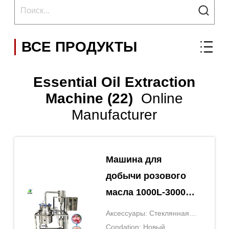
ВСЕ ПРОДУКТЫ
Essential Oil Extraction
Machine (22)
Online
Manufacturer
Машина для
добычи розового
масла 1000L-3000L
Машина для
Аксессуары: Стеклянная
добычи
бутылка, конденсатор,
Condation: Новый