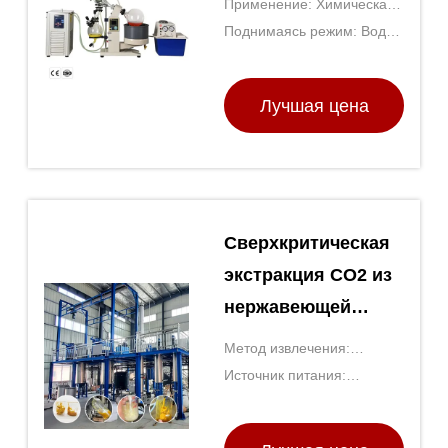
Применение: Химическая
промышленности с
промышленность
Поднимаясь режим: Вода
автоматическим
((Нефть) Водолазка для
ванны
регулированием
Лучшая цена
давления и PTFE
диафрагмой
Сверхкритическая
экстракция СО2 из
нержавеющей
стали с помощью
Метод извлечения:
источника
Растворяющее извлечение
Источник питания:
электроэнергии
Электрические