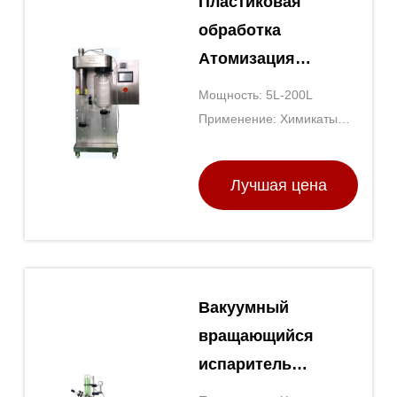
Пластиковая
обработка
Атомизация
Центробежная
Мощность: 5L-200L
лаборатория
Применение: Химикаты
Спрей-сушилка с
обрабатывая, пластмассы
обрабатывая, пищевая
подложкой из
Лучшая цена
промышленность
нержавеющей
стали
Вакуумный
вращающийся
испаритель
химической