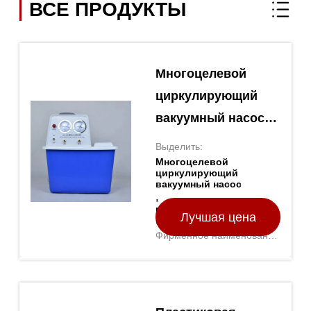
ВСЕ ПРОДУКТЫ
Многоцелевой
циркулирующий
вакуумный насос
для различных
Выделить:
применений
Многоцелевой
циркулирующий
вакуумный насос
,
многоцелевой
Лучшая цена
вакуумный насос
Фирменное наименование
TOPTION