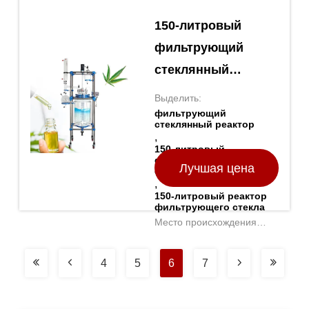
150-литровый
фильтрующий
стеклянный
реактор с высокой
Выделить:
эффективностью
фильтрующий
стеклянный реактор
фильтрации
,
150-литровый
фильтрующий
Лучшая цена
стеклянный реактор
,
150-литровый реактор
фильтрующего стекла
Место происхождения
Китай
4
5
6
7