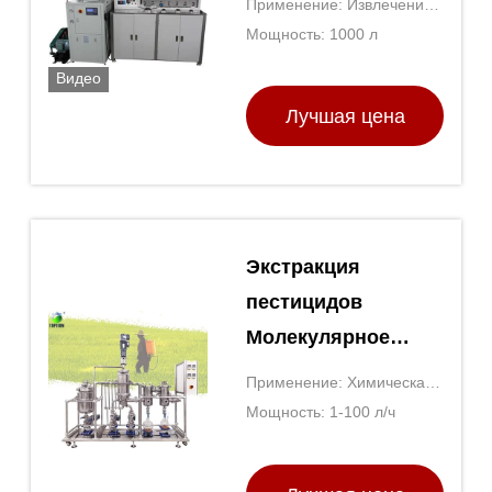
Применение: Извлечение
жидкости
масла
Мощность: 1000 л
лаборатория
Видео
сверхкритическая
Лучшая цена
машина для
выделения CO2
Экстракция
пестицидов
Молекулярное
дистилляционное
Применение: Химическая
оборудование
промышленность,
Мощность: 1-100 л/ч
Очистка
фармацевтическая
промышленность,
пестицидов