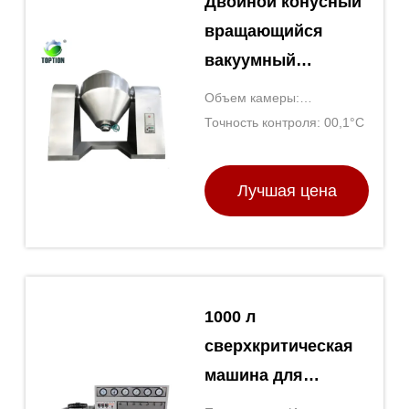
Двойной конусный
вращающийся
вакуумный
сушильщик
Объем камеры:
вакуумная
Определяется по модели
Точность контроля: 00,1°C
сушильная печь
TOPTION Китай
Лучшая цена
1000 л
сверхкритическая
машина для
экстракции