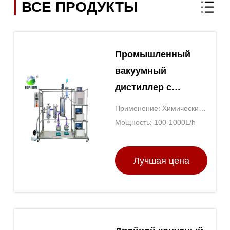
ВСЕ ПРОДУКТЫ
Промышленный
вакуумный
дистиллер с
фильтром для
Применение: Химические/
испарения нефти
Фармацевтические/
Мощность: 100-1000L/h
Пищевые продукты
Лучшая цена