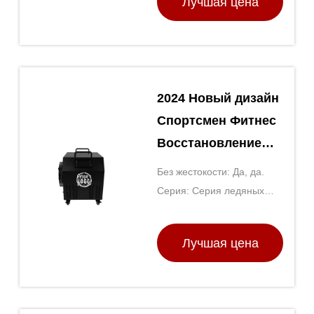
Лучшая цена
пищевая промышленность
2024 Новый дизайн
Спортсмен Фитнес
Восстановление
Ледяная ванна
Без жестокости: Да, да.
Чиллер & ванна
Серия: Серия ледяных
ванн
Лучшая цена