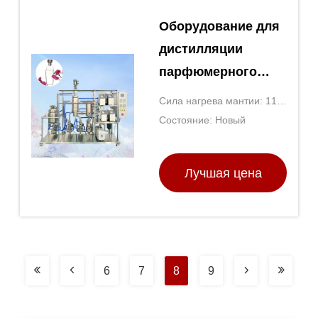
Оборудование для
дистилляции
парфюмерного
розмарина с
Сила нагрева мантии: 110
эфирным маслом,
В/220 В
Состояние: Новый
набор для
молекулярной
Лучшая цена
дистилляции
короткого пути
6
7
8
9