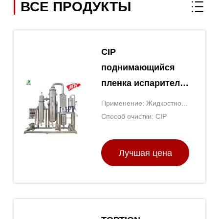
ВСЕ ПРОДУКТЫ
CIP
поднимающийся
пленка испаритель
Toption Китай
Применение: Жидкостное
нержавеющая
испарение
Способ очистки: CIP
сталь испаритель
Лучшая цена