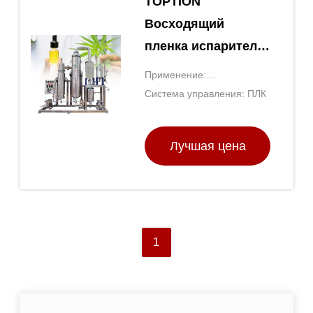
TOPTION
Восходящий
пленка испаритель
Вертикальный
Применение:
подъем пленки
Концентрация жидких
Система управления: ПЛК
испарение
продуктов
Лучшая цена
1