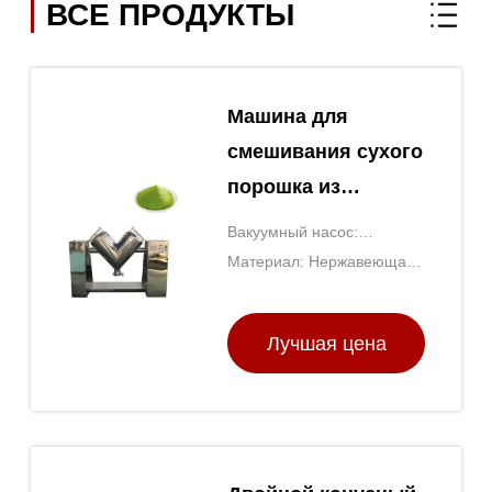
ВСЕ ПРОДУКТЫ
Машина для
смешивания сухого
порошка из
нержавеющей
Вакуумный насос:
стали формы V с
Включается
Материал: Нержавеющая
вакуумным
сталь
насосом
Лучшая цена