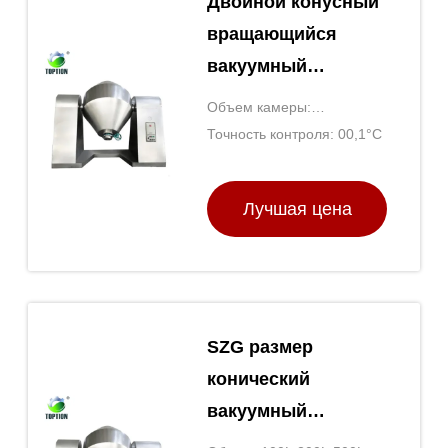
Двойной конусный
вращающийся
вакуумный
сушильщик
Объем камеры:
вакуумная
Определяется по модели
Точность контроля: 00,1°C
сушильная печь
TOPTION Китай
Лучшая цена
SZG размер
конический
вакуумный
сушильщик