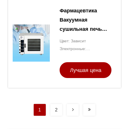
Фармацевтика
Вакуумная
сушильная печь
Топция Сухие печи
Цвет: Зависит
Лабораторное
Электронные:
оборудование
AC220V·50Hz/380V·50Hz
Лучшая цена
1
2