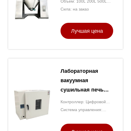
Объем: 100L 200L 500L
индивидуальный и
800L 1500L
Сила: на заказ
профессиональный
вращающийся
Лучшая цена
сушильный
аппарат
Лабораторная
вакуумная
сушильная печь
для биохимии и
Контроллер: Цифровой
фармацевтики
ПИД-регулятор
Система управления:
температуры
Регулятор PID