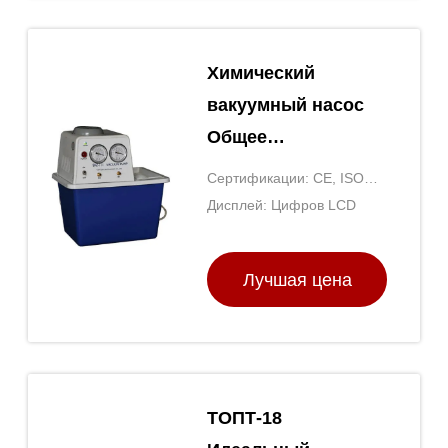
Химический
вакуумный насос
Общее
лабораторное
Сертификации: CE, ISO
оборудование
9001
Дисплей: Цифров LCD
Химия Диафрагма
насос
Лучшая цена
ТОПТ-18