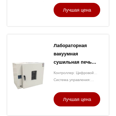
TOPTION Китай
Лучшая цена
Лабораторная
вакуумная
сушильная печь
для биохимии и
Контроллер: Цифровой
фармацевтики
ПИД-регулятор
Система управления:
температуры
Регулятор PID
Лучшая цена