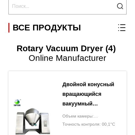
ВСЕ ПРОДУКТЫ
Rotary Vacuum Dryer (4)
Online Manufacturer
Двойной конусный
вращающийся
вакуумный
сушильщик
Объем камеры:
вакуумная
Определяется по модели
Точность контроля: 00,1°C
сушильная печь