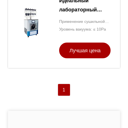
Идеальный
лабораторный
фризосушитель
Применение сушильной
для длительного
печи:
Уровень вакуума: ≤ 10Pa
хранения
Многофункциональная
сушилка
Лучшая цена
1