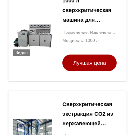
1000 л
сверхкритическая
машина для
экстракции
Применение: Извлечение
жидкости
масла
Мощность: 1000 л
лаборатория
Видео
сверхкритическая
Лучшая цена
машина для
выделения CO2
Сверхкритическая
экстракция СО2 из
нержавеющей
стали с помощью