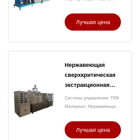
Лучшая цена
Нержавеющая
сверхкритическая
экстракционная
машина для
Система управления: ПЛК
углекислого газа
Материал: Нержавеющая
220 В
сталь
Лучшая цена