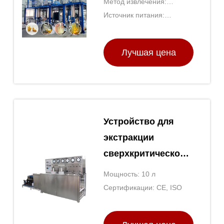
Метод извлечения:
источника
Растворяющее извлечение
Источник питания:
электроэнергии
Электрические
Лучшая цена
Устройство для
экстракции
сверхкритической
жидкости 10 л.
Мощность: 10 л
Сертификации: CE, ISO