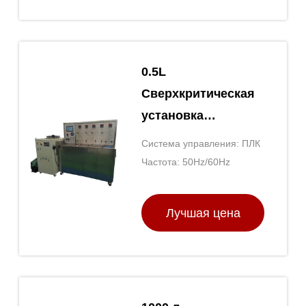
0.5L
Сверхкритическая
установка
экстракции СО2
Система управления: ПЛК
110V/220V СО2
Частота: 50Hz/60Hz
экстракционная
машина
Лучшая цена