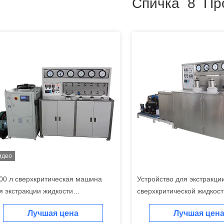
Спичка 8 Пр
идео
00 л сверхкритическая машина
Устройство для экстракци
я экстракции жидкости
сверхкритической жидкост
боратория сверхкритическая
Лучшая цена
Лучшая цен
шина для выделения CO2