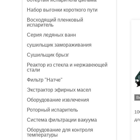
Набор выгонки короткого пути
Восходящий пленковый
испаритель
Серия ледяных ванн
сушильщик замораживания
Сушильщик брызг
Реактор из стекла и нержавеющей
стали
Фильтр "Натче"
Экстрактор эфирных масел
В
Оборудование извлечения
Роторный испаритель
10
дл
Система фильтрации вакуума
ла
Оборудование для контроля
ма
температуры