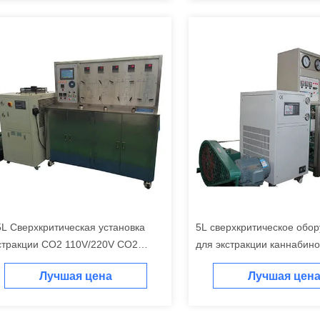
5L Сверхкритическая установка
5L сверхкритическое обо
стракции СО2 110V/220V СО2
для экстракции каннабино
стракционная машина
монитором
Лучшая цена
Лучшая цен