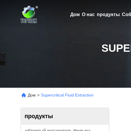
Дом
О нас
продукты
Соб
SUPE
Дом
>
Supercritical Fluid Extraction
продукты
обтертый испаритель фильма