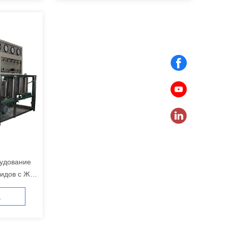
рудование
идов с ЖК-
а