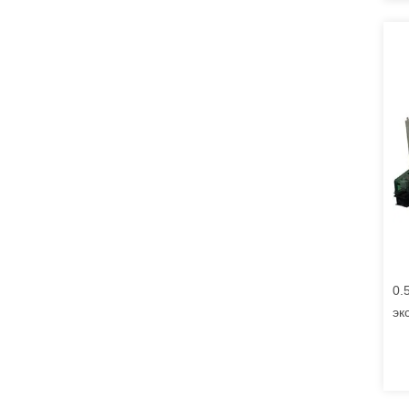
0.
эк
эк