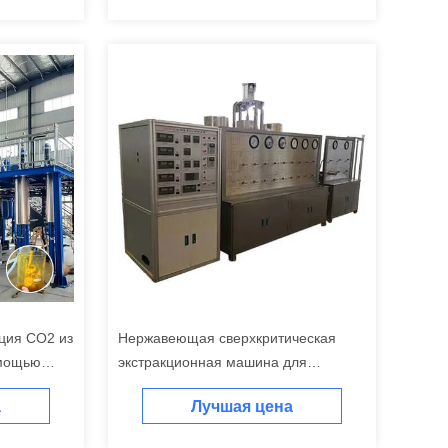
кция СО2 из
Нержавеющая сверхкритическая
омощью
экстракционная машина для
углекислого газа 220 В
а
Лучшая цена