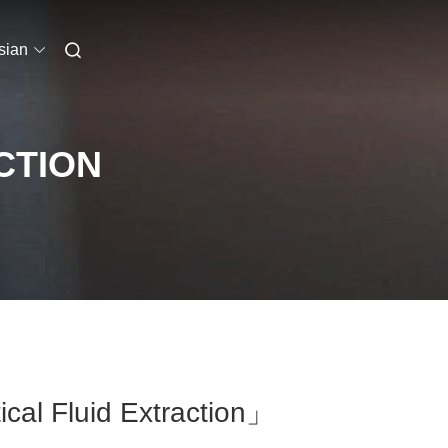
sian
CTION
al Fluid Extraction」