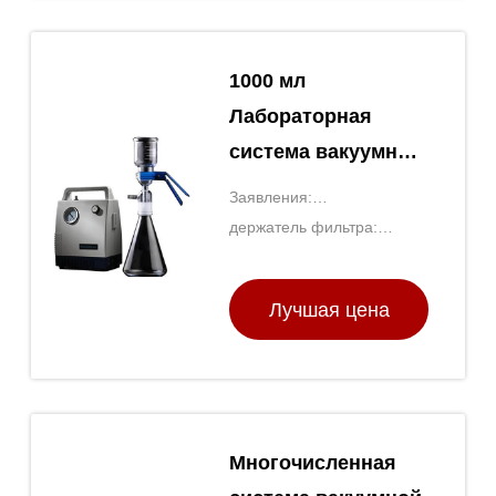
1000 мл
Лабораторная
система вакуумной
фильтрации
Заявления:
Лабораторная
Микробиология, клеточная
держатель фильтра:
система фильтра
культура, анализ
Стекло
окружающей среды
растворителя
Лучшая цена
Многочисленная