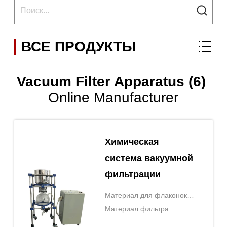
ВСЕ ПРОДУКТЫ
Vacuum Filter Apparatus (6)
Online Manufacturer
Химическая
система вакуумной
фильтрации
Материал для флаконок
для сбора:
Материал фильтра:
Боросиликатное стекло
Боросиликатное стекло