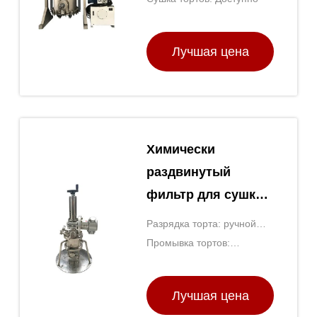
Лучшая цена
Химически
раздвинутый
фильтр для сушки
для
Разрядка торта: ручной
кристаллизации
или автоматический
Промывка тортов:
жидкости
Доступно
Лучшая цена