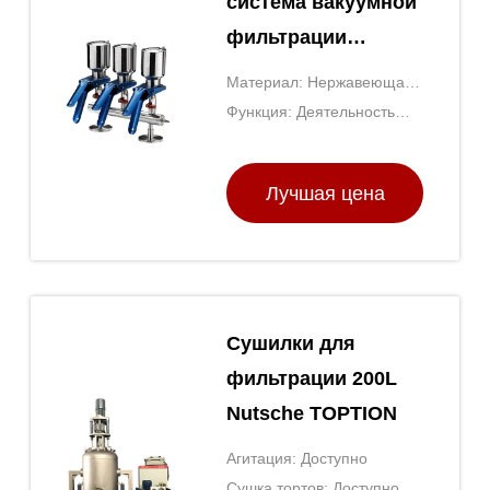
система вакуумной
фильтрации
очиститель с
Материал: Нержавеющая
ветвями воронки
сталь
Функция: Деятельность
многоуровневые
лаборатории
экспириментально
вакуумная
Лучшая цена
фильтрация для
лаборатории
Сушилки для
фильтрации 200L
Nutsche TOPTION
Агитация: Доступно
Сушка тортов: Доступно