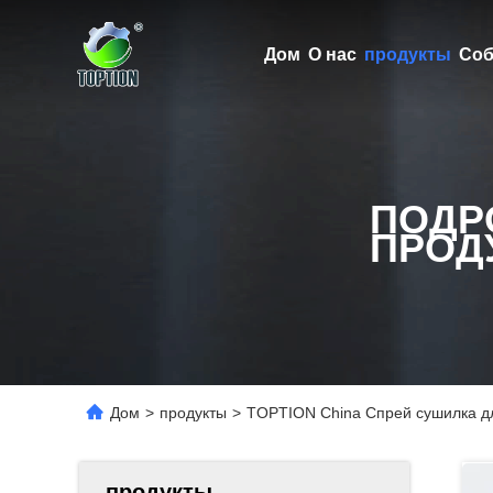
Дом
О нас
продукты
Соб
ПОДР
ПРОД
Дом
>
продукты
>
TOPTION China Спрей сушилка дл
продукты