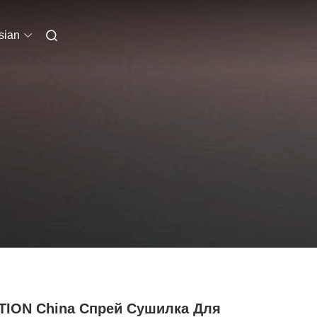
sian
TION China Спрей Сушилка Для