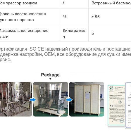
Компрессор воздуха
/
Встроенный бесмас
Уровень восстановления
%
≥ 95
сушеного порошка
Максимальное испарение
Килограмм/
5
влаги
ч
ртификация ISO CE надежный производитель и поставщик
ддержка настройки, OEM, все оборудование для сушки име
рвис.