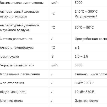
Максимальная вместимость
мл/ч
5000
Температурный диапазон
140°C ~ 300°C
°C
пускного воздуха
Регулируемый
Температурный диапазон
°C
80°C ~ 90°C
выпускного воздуха
Система распыления
/
Центробежная сосн
Точность температуры
°C
± 1
Время сушки
S
1.0 ~ 1.5
Скорость распылителя
мл/ч
5000
Направление распыления
/
Снижающийся сото
Сила отопления
/
3 кВт 220 В
Общая мощность
/
10 кВт 380 В
Источник тепла
/
Электрические