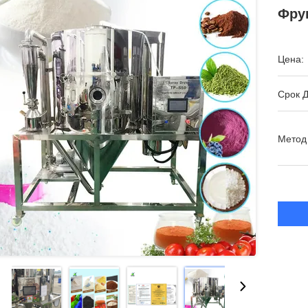
Фру
Цена:
Срок Д
Метод