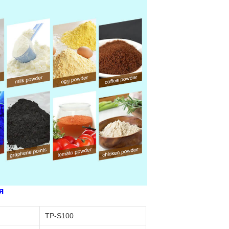
я
TP-S100