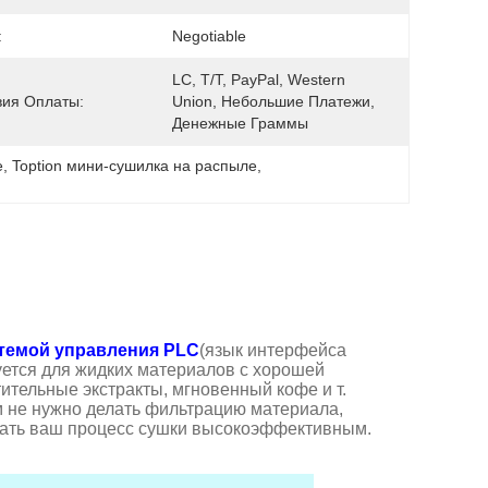
:
Negotiable
LC, T/T, PayPal, Western 
вия Оплаты:
Union, Небольшие Платежи, 
Денежные Граммы
е
, 
Toption мини-сушилка на распыле
, 
темой управления PLC
(язык интерфейса
уется для жидких материалов с хорошей
тительные экстракты, мгновенный кофе и т.
 не нужно делать фильтрацию материала,
елать ваш процесс сушки высокоэффективным.