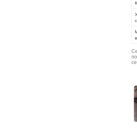
Се
по
се