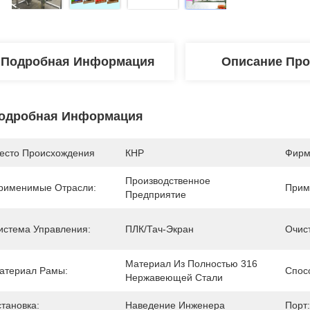
Подробная Информация
Описание Про
одробная Информация
есто Происхождения
КНР
Фирм
Производственное 
рименимые Отрасли:
Прим
Предприятие
истема Управления:
ПЛК/тач-Экран
Очис
Материал Из Полностью 316 
атериал Рамы:
Спос
Нержавеющей Стали
становка:
Наведение Инженера
Порт: