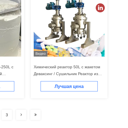
Видео
-250L с
Химический реактор 50L с жакетом
й
Деваксинг / Сушильник Реактор из
нержавеющей стали
а
Лучшая цена
3