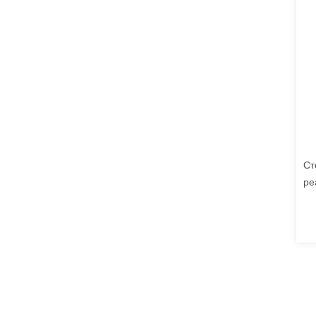
Ст
ре
ко