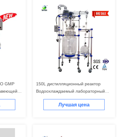
ISO GMP
150L дистилляционный реактор
жавеющей
Водоохлаждаемый лабораторный
лицованные
реактор
а
Лучшая цена