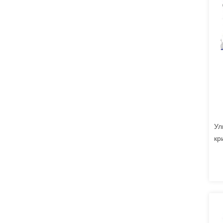
Ул
кр
Кр