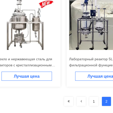
екло и нержавеющая сталь для
Лабораторный реактор 5L
акторов с кристаллизационным
фильтрационной функцие
рпусом
перемешивания
Лучшая цена
Лучшая цен
1
2