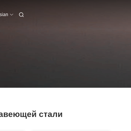
sian
жавеющей стали