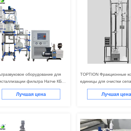
ьтразвуковое оборудование для
TOPTION Фракционные к
исталлизации фильтра Натче КБР
единицы для очистки сеп
исталлизационный реактор
Лучшая цена
Лучшая цен