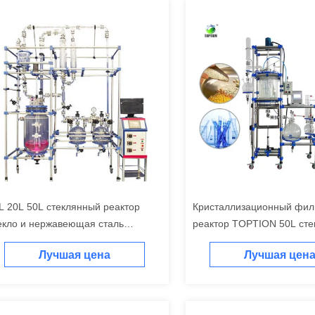
L 20L 50L стеклянный реактор
Кристаллизационный фи
екло и нержавеющая сталь
реактор TOPTION 50L ст
актор
реактор
Лучшая цена
Лучшая цен