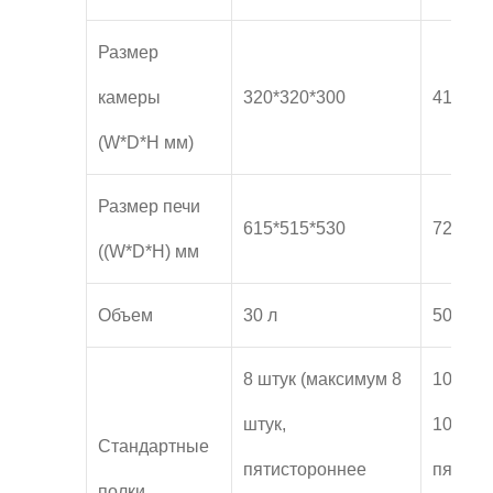
Размер
камеры
320*320*300
415*37
(W*D*H мм)
Размер печи
615*515*530
720*56
((W*D*H) мм
Объем
30 л
50 л
8 штук (максимум 8
10 шту
штук,
10 штук
Стандартные
пятистороннее
пятист
полки