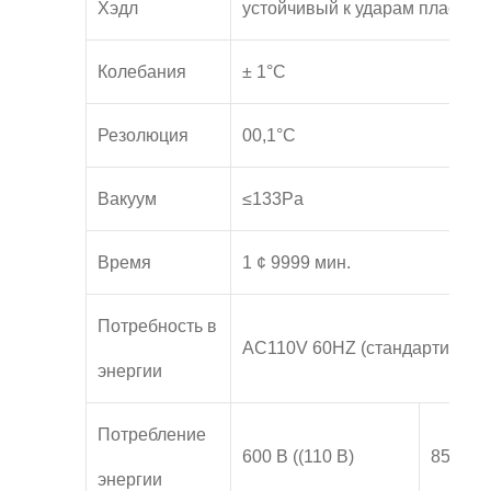
Хэдл
устойчивый к ударам пластик 
Колебания
± 1°C
Резолюция
00,1°C
Вакуум
≤133Pa
Время
1 ¢ 9999 мин.
Потребность в
AC110V 60HZ (стандартизиро
энергии
Потребление
600 В ((110 В)
850 В (
энергии