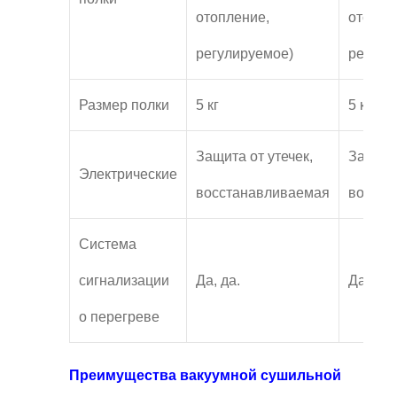
отопление,
отопле
регулируемое)
регули
Размер полки
5 кг
5 кг
Защита от утечек,
Защита 
Электрические
восстанавливаемая
восста
Система
сигнализации
Да, да.
Да, да.
о перегреве
Преимущества вакуумной сушильной