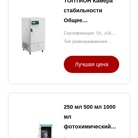
ТОПТИОН Камера
стабильности
Общее
лабораторное
Сертификации: UL, cUL,
оборудование для
CE
Тип размораживания:
косметики
Автоматический
Лучшая цена
250 мл 500 мл 1000
мл
фотохимический
реактор Общее