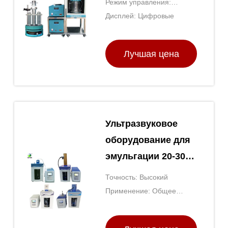
Режим управления:
лабораторное
Управление
Дисплей: Цифровые
оборудование
микрокомпьютером
Лучшая цена
Ультразвуковое
оборудование для
эмульгации 20-30
КГц Ультразвуковое
Точность: Высокий
лабораторное
Применение: Общее
гомогенизатор
лабораторное применение