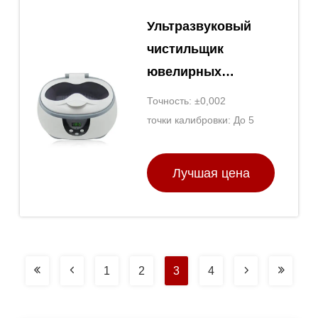
Ультразвуковый
чистильщик
ювелирных
изделий для
Точность: ±0,002
бриллиантового
точки калибровки: До 5
обручального
кольца
Лучшая цена
1
2
3
4