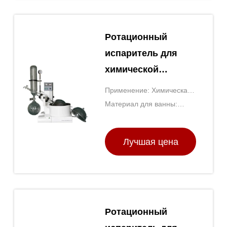
Ротационный
испаритель для
химической
сепарации из
Применение: Химическая
высокоборосиликатного
сепарация, дистилляция
Материал для ванны:
стекла
Нержавеющая сталь
Лучшая цена
Ротационный