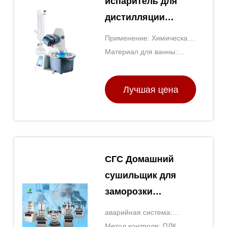
испаритель для
дистилляции
алкоголя из
Применение: Химическая
нержавеющей
промышленность
Материал для ванны:
стали 2L Rotovap
Нержавеющая сталь
Лучшая цена
СГС Домашний
сушильщик для
заморозки
лаборатория
аварийная система:
Маленькая
Превышение температуры
Метод контроля: ПЛК