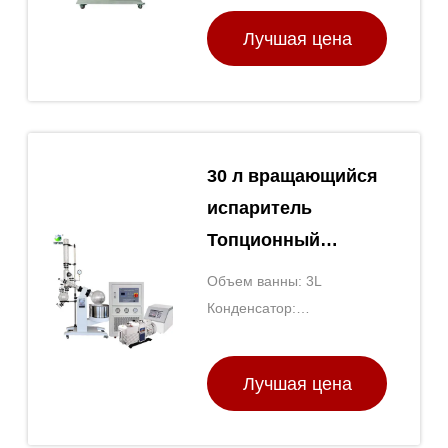
Лучшая цена
30 л вращающийся
испаритель
Топционный
лабораторный
Объем ванны: 3L
испаритель с
Конденсатор:
холодильником и
Вертикальные с двойными
спиральными
насосом
Лучшая цена
стеклянными трубками