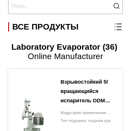
ВСЕ ПРОДУКТЫ
Laboratory Evaporator (36)
Online Manufacturer
Взрывостойкий 5l
вращающийся
испаритель ODM
лабораторный
Индустрия применения:
испаритель
Экстракция КБД
Тип подъема: подъем рук