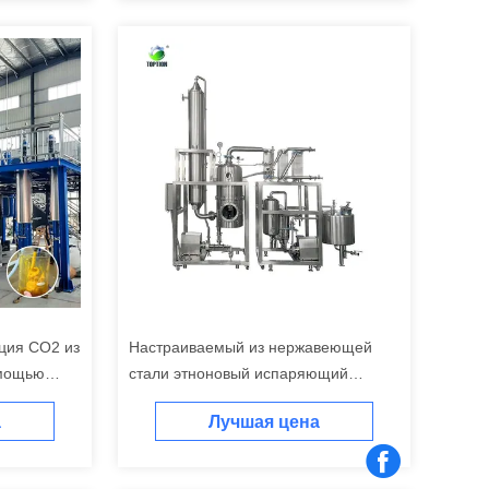
кция СО2 из
Настраиваемый из нержавеющей
омощью
стали этноновый испаряющий
упадочный пленковый испаритель
а
Лучшая цена