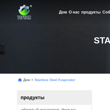
Дом
О нас
продукты
Соб
ST
Дом
>
Stainless Steel Evaporator
продукты
обтертый испаритель фильма