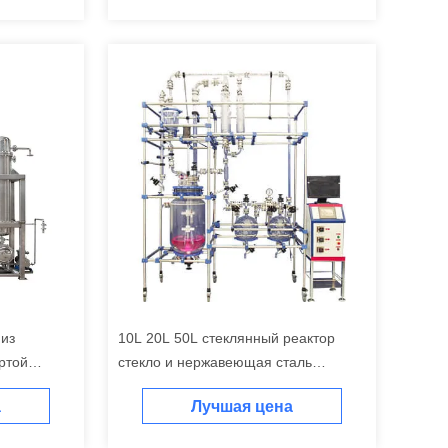
 из
10L 20L 50L стеклянный реактор
ртой
стекло и нержавеющая сталь
а
реактор
а
Лучшая цена