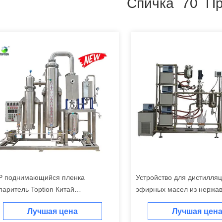
Спичка 70 Пр
P поднимающийся пленка
Устройство для дистилля
паритель Toption Китай
эфирных масел из нерж
ржавеющая сталь испаритель
стали
Лучшая цена
Лучшая цен