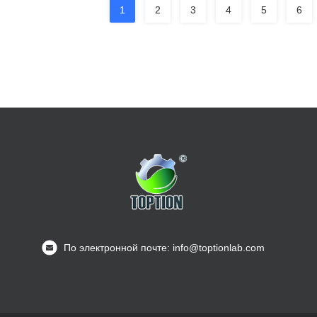
1
2
3
4
5
6
По электронной почте: info@toptionlab.com