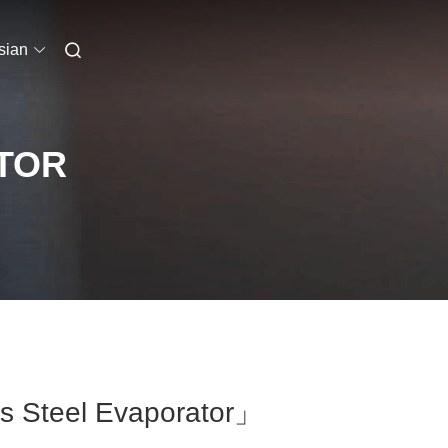
sian
TOR
s Steel Evaporator」