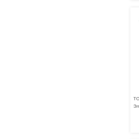
TO
Эл
су
ха