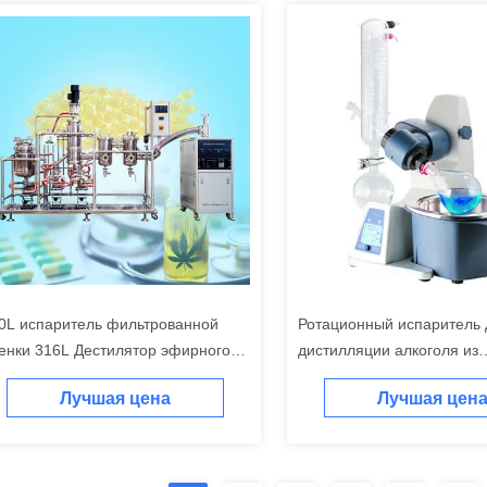
0L испаритель фильтрованной
Ротационный испаритель 
енки 316L Дестилятор эфирного
дистилляции алкоголя из
сла из нержавеющей стали
нержавеющей стали 2L R
Лучшая цена
Лучшая цен