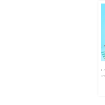
10
пл
ма