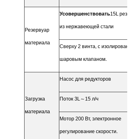
Усовершенствовать
15L резерву
из нержавеющей стали
Резервуар
материала
Сверху 2 винта, с изолированным
шаровым клапаном.
Насос для редукторов
Загрузка
Поток 3L
～
15 л/ч
материала
Мотор 200 Вт, электронное
регулирование скорости.