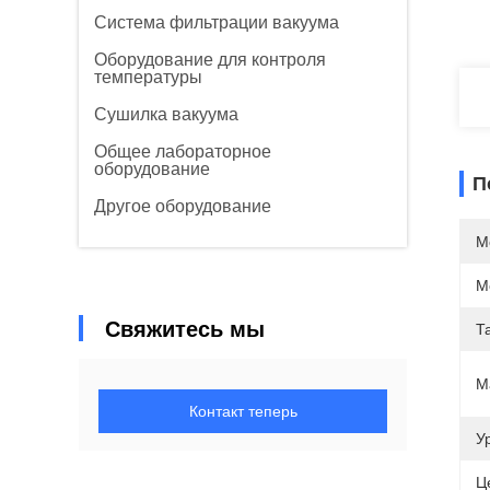
Система фильтрации вакуума
Оборудование для контроля
температуры
Сушилка вакуума
Общее лабораторное
оборудование
П
Другое оборудование
М
М
Свяжитесь мы
Т
М
Контакт теперь
У
Ц