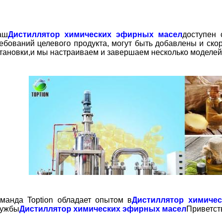
аш
Дистиллятор химических эфирных масел
доступен 
ебований целевого продукта, могут быть добавлены и ск
тановки,и мы настраиваем и завершаем несколько моделей
манда Toption обладает опытом в
Дистиллятор химиче
лужбы
Дистиллятор химических эфирных масел
Приветст