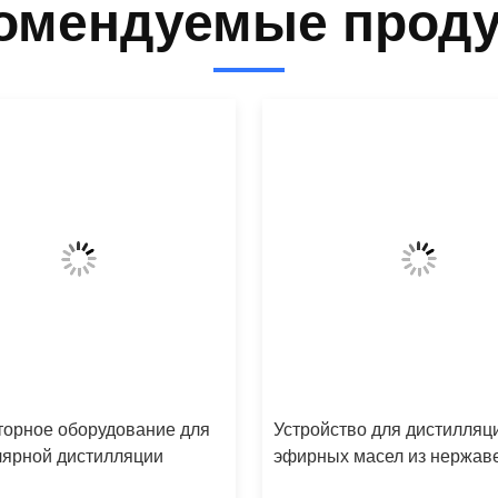
омендуемые прод
торное оборудование для
Устройство для дистилляц
лярной дистилляции
эфирных масел из нержа
стали