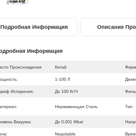
Подробная Информация
Описание Про
одробная Информация
есто Происхождения
Китай
Фирм
ощность:
1-100 Л
Диам
ариф Испарения:
До 100 Кг/ч
Филь
атериал:
Нержавеющая Сталь
Тип:
ровень Вакуума:
До 0,001 Mbar
Напр
ена:
Negotiable
Врем