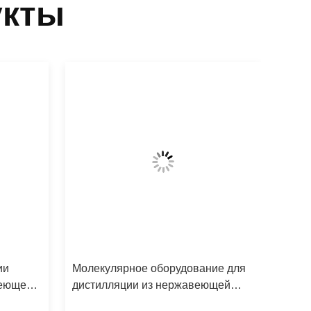
укты
ии
Молекулярное оборудование для
веющей
дистилляции из нержавеющей
стали