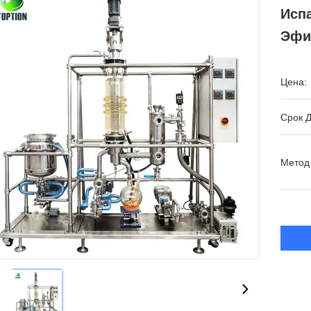
Исп
Эфи
Цена:
Срок Д
Метод