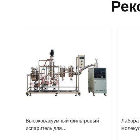
Рек
ная
Высоковакуумный фильтровый
Лабора
ной
испаритель для
молеку
тоты
фармацевтической дистилляции