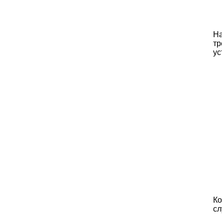
Н
тр
ус
Ко
с