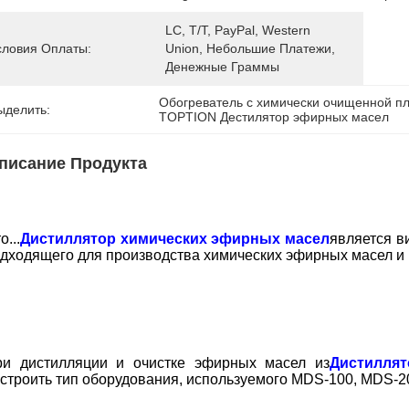
LC, T/T, PayPal, Western 
словия Оплаты:
Union, Небольшие Платежи, 
Денежные Граммы
Обогреватель с химически очищенной п
ыделить:
TOPTION Дестилятор эфирных масел
писание Продукта
о...
Дистиллятор химических эфирных масел
является в
дходящего для производства химических эфирных масел и
ри дистилляции и очистке эфирных масел из
Дистилля
строить тип оборудования, используемого MDS-100, MDS-2