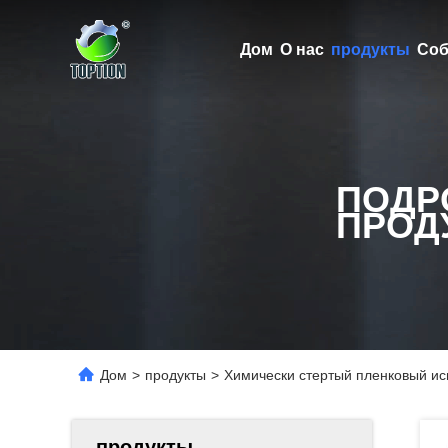
Дом
О нас
продукты
Соб
ПОДР
ПРОД
Дом
>
продукты
>
Химически стертый пленковый и
продукты