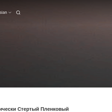
sian
ически Стертый Пленковый