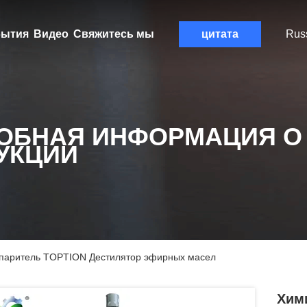
ытия
Видео
Свяжитесь мы
цитата
Rus
ОБНАЯ ИНФОРМАЦИЯ О
УКЦИИ
спаритель TOPTION Дестилятор эфирных масел
Хим