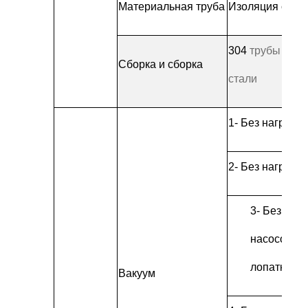
Материальная труба
Изоляция с пр
304
трубы из 
Сборка и сборка
стали
1
- Без нагрузки
2
- Без нагрузки
3
- Без нагр
насосов с
лопатками
Вакуум