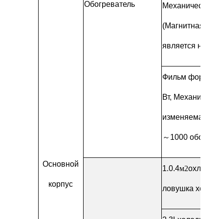
Обогреватель
Механическая 
(Магнитная уп
является необ
Фильм формир
Вт,
Механическ
изменяемая тр
～
1000 оборото
Основной
1
.
0.4
м2
охлажд
корпус
ловушка холод