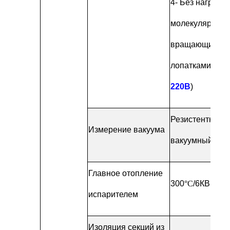
4
- Без нагрузки
молекулярных 
вращающимис
лопатками
(
Одн
220В
)
Резистентно-т
Измерение вакуума
вакуумный пер
Главное отопление
300
°C
/6КВ, UC
испарителем
Изоляция секций из