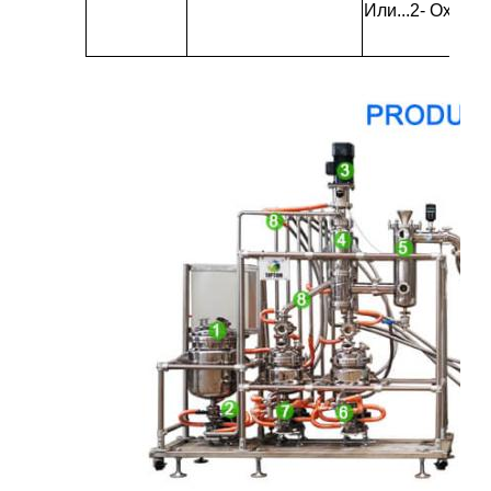
Или...
2
- Охлади