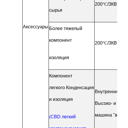
200
°C
/3КВт, UT
сырья
Аксессуары
Более тяжелый
компонент
200
°C
/3КВт, UT
изоляция
Компонент
легкого
Конденсация
Внутренний ко
и изоляция
Высоко- и низ
машина "все в 
(
CBD легкий