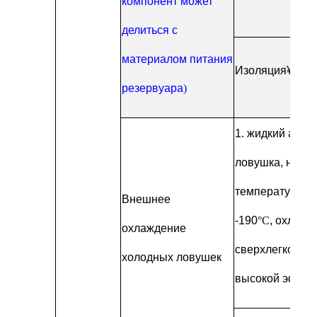
компонент может
делиться с
материалом питания
Изоляция
¥200
резервуара
)
1
. жидкий азот
ловушка, наим
температура м
Внешнее
-190
°C
, охлажд
охлаждение
сверхлегкого к
холодных ловушек
высокой эффек