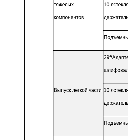
тяжелых
10 л
стеклянная
компонентов
держатель бут
Подъемный ст
29#
Адаптер дл
шлифовального
Выпуск легкой части
10 л
стеклянная
держатель бут
Подъемный ст