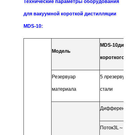
Технические параметры оборудования
для вакуумной короткой дистилляции
MDS-10:
MDS-10
дистил
Модель
короткого пут
Резервуар
5 л
резервуар 
материала
стали
Дифференциал
Поток
3L
～
15 л/