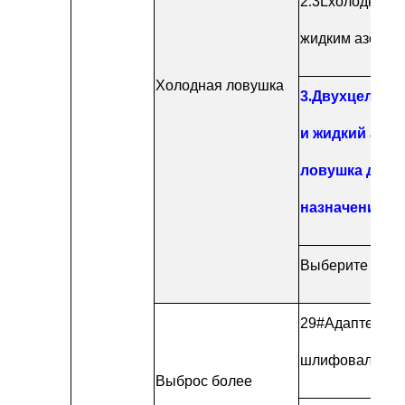
2
.
3L
холодная л
жидким азотом
Холодная ловушка
3
.
Двухцелевы
и жидкий азо
ловушка двой
назначения
)).
Выберите один 
29#
Адаптер дл
шлифовального
Выброс более