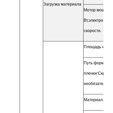
Загрузка материала
Мотор мощност
Вт,
электронное
скорости.
Площадь испа
Путь формиро
пленки
:
Скрепер
необязателен)
Материал
:
316L