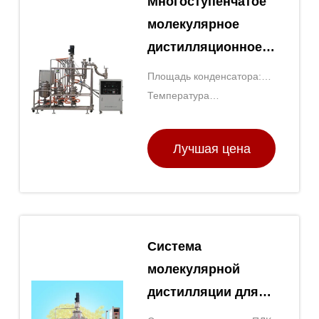
Многоступенчатое
молекулярное
дистилляционное
оборудование на
Площадь конденсатора:
основе эфирного
00,5-2 м2
Температура
масла
конденсатора: 20-80°С
Лучшая цена
Система
молекулярной
дистилляции для
рыбьего масла 50