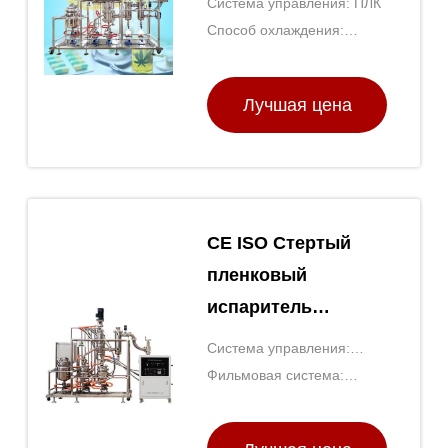
Система управления: ПЛК
л.
Способ охлаждения:
Охлаждение водой
Лучшая цена
CE ISO Стертый
пленковый
испаритель
TOPTION Машина
Система управления:
для дистилляции
Экран PLC/Touch
Фильмовая система:
эфирных масел
Стертая система съемки