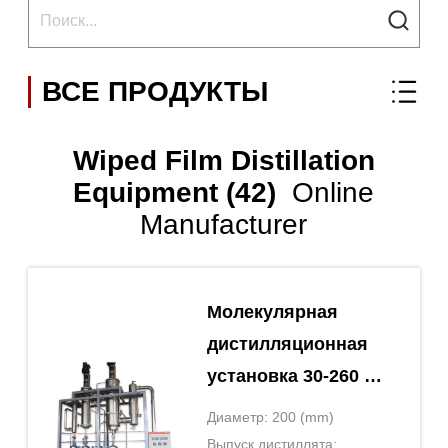
ВСЕ ПРОДУКТЫ
Wiped Film Distillation
Equipment (42)
Online
Manufacturer
Молекулярная
дистилляционная
установка 30-260 л
с очищенной
Диаметр: 200 (mm)
маслом пленкой
Выпуск дистиллята: