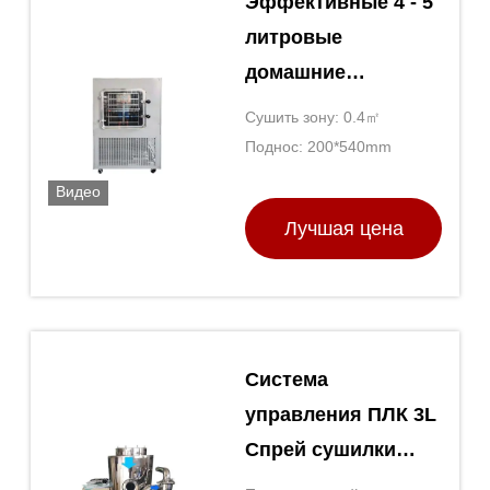
Эффективные 4 - 5
литровые
домашние
морозильные
Сушить зону: 0.4㎡
сушилки сохраняют
Поднос: 200*540mm
свежесть дольше
Видео
Лучшая цена
Система
управления ПЛК 3L
Спрей сушилки
оборудование для