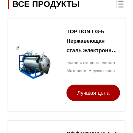
ВСЕ ПРОДУКТЫ
TOPTION LG-5
Нержавеющая
сталь Электронный
морозильный
емкость входного сигнала:
сушильщик
50 кг
Материал: Нержавеющая
превосходные
сталь
характеристики
Лучшая цена