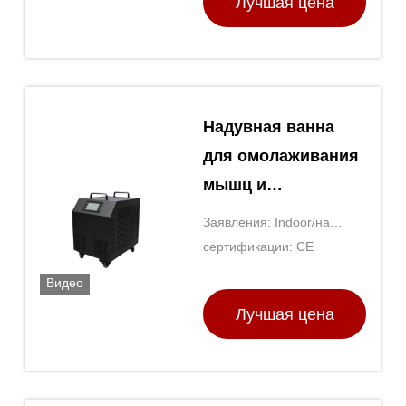
Лучшая цена
Надувная ванна
для омолаживания
мышц и
повышения
Заявления: Indoor/на
энергии
открытом воздухе
сертификации: CE
Видео
Лучшая цена