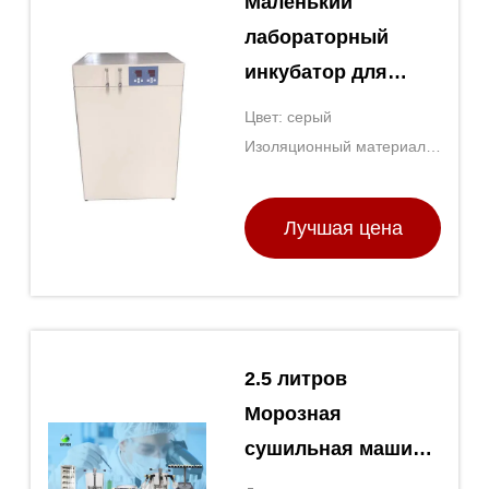
Маленький
лабораторный
инкубатор для
вакуумной сушки
Цвет: серый
SUS 304
Изоляционный материал:
Твердые поли пена и
стекло - шерсть волокна
Лучшая цена
2.5 литров
Морозная
сушильная машина
Топция Морозная