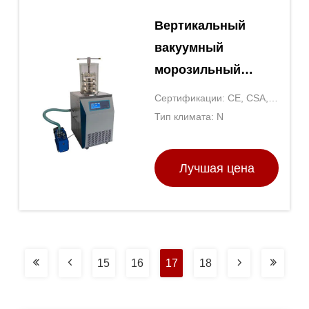
Вертикальный
вакуумный
морозильный
сушильщик Малый
Сертификации: CE, CSA,
лабораторный
UL
Тип климата: N
лиофилизатор
Лучшая цена
15
16
17
18