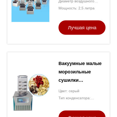
Диаметр воздушного
сушильная
Мощность: 2,5 литра
интерфейса: 2"
пищевая машина
Лучшая цена
Вакуумные малые
морозильные
сушилки
лаборатория CE
Цвет: серый
ISO SGS
Тип конденсатора:
Пельтье-охлажденные