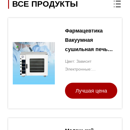
ВСЕ ПРОДУКТЫ
Фармацевтика
Вакуумная
сушильная печь
Топция Сухие печи
Цвет: Зависит
Лабораторное
Электронные:
оборудование
AC220V·50Hz/380V·50Hz
Лучшая цена