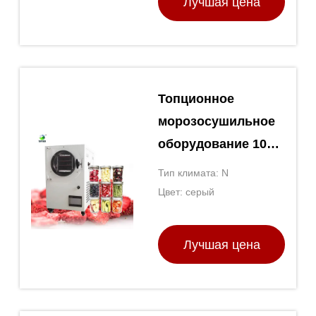
Лучшая цена
Топционное
морозосушильное
оборудование 1000
Вт морозосушитель
Тип климата: N
для дома
Цвет: серый
Лучшая цена