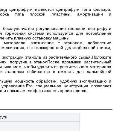
ряд центрифуги являются центрифуги типа фильтра,
обка типа плоской пластины, амортизации и
 бесступенчатое регулирование скорости центрифуги
ая тормозная система используется для потребления
печить плавную остановку машины.
и материала, впитывание с этанолом, добавление
смешивания, высокоскоростной деликабельной стирки,
экстракции этанола из растительного сырья.Положите
иях, погрузив в этанолПосле промывки растительный
ушиванием, чтобы удалить из растительного материала
ки этанолом собирается в емкость для дальнейшей
ольшую мощность обработки, удобную эксплуатацию и
управление.Его специальная конструкция позволяет
ла и повышает эффективность производства.
фуги