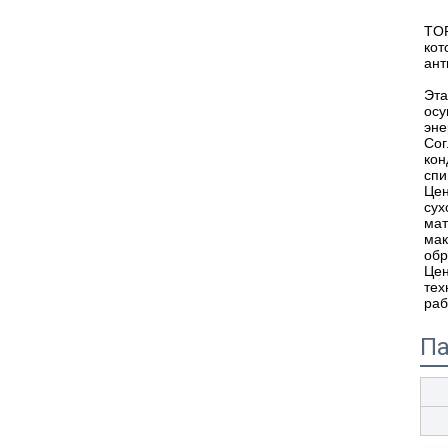
TOP
ко
ант
Эта
осу
эне
Со
кон
спи
Цен
сух
мат
мак
обр
Цен
тех
раб
Па