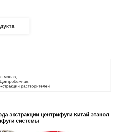
дукта
го масла
, 
 Центробежная
, 
кстракции растворителей
ода экстракции центрифуги Китай этанол
рифуги системы