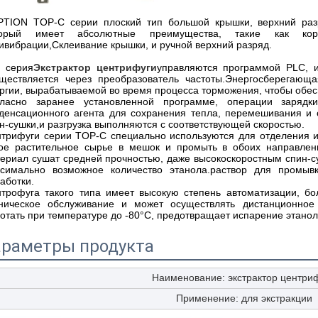
TION TOP-C серии плоский тип большой крышки, верхний раз
торый имеет абсолютные преимущества, такие как кор
ивибрации,Склеивание крышки, и ручной верхний разряд.
 серия
Экстрактор центрифуги
управляются программой PLC, и
ществляется через преобразователь частоты.Энергосберегающ
ргии, вырабатываемой во время процесса торможения, чтобы обес
гласно заранее установленной программе, операции зарядк
денсационного агента для сохранения тепла, перемешивания и 
н-сушки,и разгрузка выполняются с соответствующей скоростью.
трифуги серии TOP-C специально используются для отделения и 
ое растительное сырье в мешок и промыть в обоих направлен
ериал сушат средней прочностью, даже высокоскоростным спин-с
симально возможное количество этанола.раствор для промыв
аботки.
трофуга такого типа имеет высокую степень автоматизации, б
ническое обслуживание и может осуществлять дистанционное 
отать при температуре до -80°C, предотвращает испарение этано
раметры продукта
Наименование: экстрактор центри
Применение: для экстракции