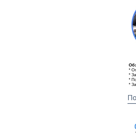
Об
* О
* З
* П
* З
По