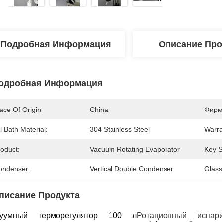
Подробная Информация
Описание Про
одробная Информация
ace Of Origin
China
Фирм
l Bath Material:
304 Stainless Steel
Warra
roduct:
Vacuum Rotating Evaporator
Key S
ondenser:
Vertical Double Condenser
Glass
писание Продукта
куумный терморегулятор 100 л
Ротационный испари