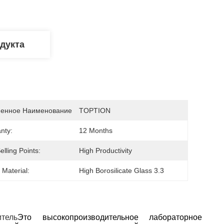
дукта
енное Наименование
TOPTION
nty:
12 Months
elling Points:
High Productivity
 Material:
High Borosilicate Glass 3.3
тель
Это высокопроизводительное лабораторное