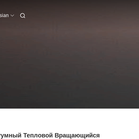
sian
уумный Тепловой Вращающийся